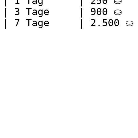
| 1 Tag      | 250 ⛀   
| 3 Tage     | 900 ⛀   