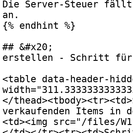
Die Server-Steuer fällt
an.

{% endhint %}

## &#x20;              
erstellen - Schritt für
<table data-header-hidd
width="311.333333333333
</thead><tbody><tr><td>
verkaufenden Items in d
<td><img src="/files/W1
</td></tr><tr><td>Schri