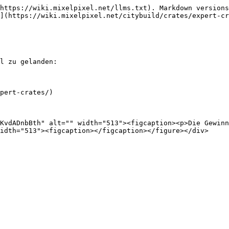
https://wiki.mixelpixel.net/llms.txt). Markdown versions
](https://wiki.mixelpixel.net/citybuild/crates/expert-cr
l zu gelanden:

pert-crates/)

KvdADnbBth" alt="" width="513"><figcaption><p>Die Gewinn
idth="513"><figcaption></figcaption></figure></div>
