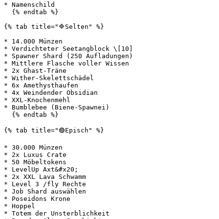
* Namenschild

  {% endtab %}

{% tab title="🔷Selten" %}

* 14.000 Münzen

* Verdichteter Seetangblock \[10]

* Spawner Shard (250 Aufladungen)

* Mittlere Flasche voller Wissen

* 2x Ghast-Träne

* Wither-Skelettschädel

* 6x Amethysthaufen

* 4x Weindender Obsidian

* XXL-Knochenmehl

* Bumblebee (Biene-Spawnei)

  {% endtab %}

{% tab title="🟣Episch" %}

* 30.000 Münzen

* 2x Luxus Crate

* 50 Möbeltokens

* LevelUp Axt&#x20;

* 2x XXL Lava Schwamm

* Level 3 /fly Rechte

* Job Shard auswählen

* Poseidons Krone

* Hoppel

* Totem der Unsterblichkeit
