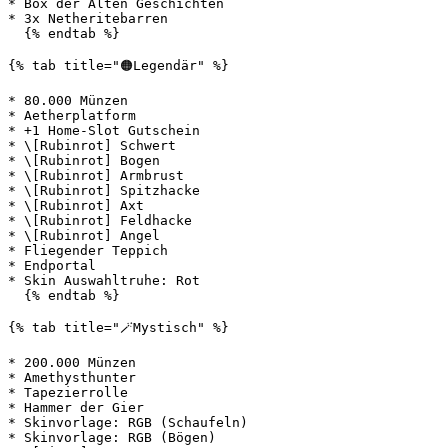
* Box der Alten Geschichten

* 3x Netheritebarren

  {% endtab %}

{% tab title="🟠Legendär" %}

* 80.000 Münzen

* Aetherplatform

* +1 Home-Slot Gutschein

* \[Rubinrot] Schwert

* \[Rubinrot] Bogen

* \[Rubinrot] Armbrust

* \[Rubinrot] Spitzhacke

* \[Rubinrot] Axt

* \[Rubinrot] Feldhacke

* \[Rubinrot] Angel

* Fliegender Teppich

* Endportal

* Skin Auswahltruhe: Rot

  {% endtab %}

{% tab title="🪄Mystisch" %}

* 200.000 Münzen

* Amethysthunter

* Tapezierrolle

* Hammer der Gier

* Skinvorlage: RGB (Schaufeln)

* Skinvorlage: RGB (Bögen)
