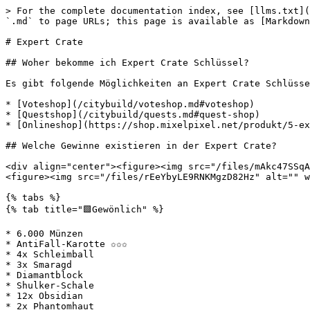
> For the complete documentation index, see [llms.txt](
`.md` to page URLs; this page is available as [Markdown
# Expert Crate

## Woher bekomme ich Expert Crate Schlüssel?

Es gibt folgende Möglichkeiten an Expert Crate Schlüsse
* [Voteshop](/citybuild/voteshop.md#voteshop)

* [Questshop](/citybuild/quests.md#quest-shop)

* [Onlineshop](https://shop.mixelpixel.net/produkt/5-ex
## Welche Gewinne existieren in der Expert Crate?

<div align="center"><figure><img src="/files/mAkc47SSqA
<figure><img src="/files/rEeYbyLE9RNKMgzD82Hz" alt="" w
{% tabs %}

{% tab title="🟩Gewönlich" %}

* 6.000 Münzen

* AntiFall-Karotte ✩✩✩

* 4x Schleimball

* 3x Smaragd

* Diamantblock

* Shulker-Schale

* 12x Obsidian

* 2x Phantomhaut
