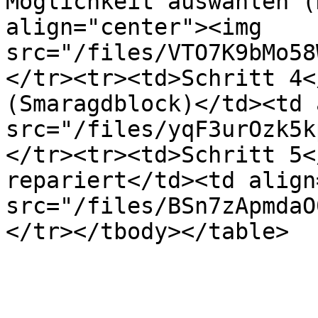
Möglichkeit auswählen (
align="center"><img 
src="/files/VTO7K9bMo58
</tr><tr><td>Schritt 4<
(Smaragdblock)</td><td 
src="/files/yqF3urOzk5k
</tr><tr><td>Schritt 5<
repariert</td><td align
src="/files/BSn7zApmdaO