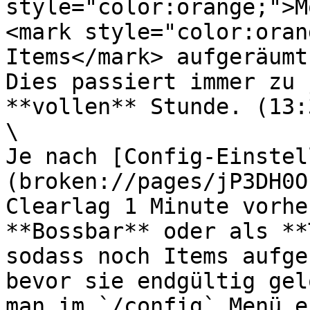
style="color:orange;">M
<mark style="color:oran
Items</mark> aufgeräumt.
Dies passiert immer zu 
**vollen** Stunde. (13:
\

Je nach [Config-Einstel
(broken://pages/jP3DH0O
Clearlag 1 Minute vorhe
**Bossbar** oder als **
sodass noch Items aufge
bevor sie endgültig gel
man im `/config` Menü e