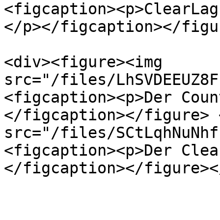
<figcaption><p>ClearLag
</p></figcaption></figu
<div><figure><img 
src="/files/LhSVDEEUZ8F
<figcaption><p>Der Coun
</figcaption></figure> 
src="/files/SCtLqhNuNhf
<figcaption><p>Der Clea