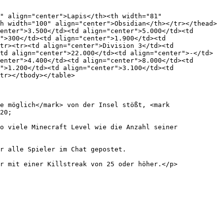
" align="center">Lapis</th><th width="81" 
h width="100" align="center">Obsidian</th></tr></thead>
enter">3.500</td><td align="center">5.000</td><td 
">300</td><td align="center">1.900</td><td 
tr><tr><td align="center">Division 3</td><td 
td align="center">22.000</td><td align="center">-</td>
enter">4.400</td><td align="center">8.000</td><td 
">1.200</td><td align="center">3.100</td><td 
tr></tbody></table>

e möglich</mark> von der Insel stößt, <mark 
20;

o viele Minecraft Level wie die Anzahl seiner 
r alle Spieler im Chat gepostet.

r mit einer Killstreak von 25 oder höher.</p>