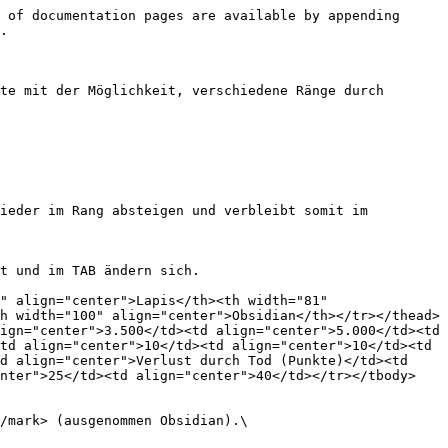
 of documentation pages are available by appending 
.

te mit der Möglichkeit, verschiedene Ränge durch 
ieder im Rang absteigen und verbleibt somit im 
t und im TAB ändern sich.

" align="center">Lapis</th><th width="81" 
h width="100" align="center">Obsidian</th></tr></thead>
ign="center">3.500</td><td align="center">5.000</td><td 
td align="center">10</td><td align="center">10</td><td 
d align="center">Verlust durch Tod (Punkte)</td><td 
enter">25</td><td align="center">40</td></tr></tbody>
/mark> (ausgenommen Obsidian).\
