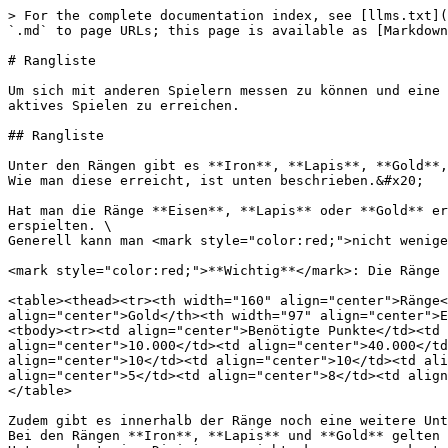
> For the complete documentation index, see [llms.txt](
`.md` to page URLs; this page is available as [Markdown
# Rangliste

Um sich mit anderen Spielern messen zu können und eine 
aktives Spielen zu erreichen.

## Rangliste

Unter den Rängen gibt es **Iron**, **Lapis**, **Gold**,
Wie man diese erreicht, ist unten beschrieben.&#x20;

Hat man die Ränge **Eisen**, **Lapis** oder **Gold** er
erspielten. \

Generell kann man <mark style="color:red;">nicht wenige
<mark style="color:red;">**Wichtig**</mark>: Die Ränge 
<table><thead><tr><th width="160" align="center">Ränge<
align="center">Gold</th><th width="97" align="center">E
<tbody><tr><td align="center">Benötigte Punkte</td><td 
align="center">10.000</td><td align="center">40.000</td
align="center">10</td><td align="center">10</td><td ali
align="center">5</td><td align="center">8</td><td align
</table>

Zudem gibt es innerhalb der Ränge noch eine weitere Unt
Bei den Rängen **Iron**, **Lapis** und **Gold** gelten 