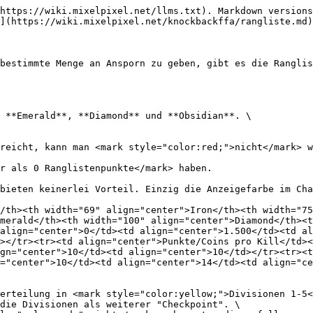
https://wiki.mixelpixel.net/llms.txt). Markdown versions
](https://wiki.mixelpixel.net/knockbackffa/rangliste.md)
bestimmte Menge an Ansporn zu geben, gibt es die Ranglis
 **Emerald**, **Diamond** und **Obsidian**. \

reicht, kann man <mark style="color:red;">nicht</mark> w
r als 0 Ranglistenpunkte</mark> haben.

bieten keinerlei Vorteil. Einzig die Anzeigefarbe im Cha
/th><th width="69" align="center">Iron</th><th width="75
merald</th><th width="100" align="center">Diamond</th><t
align="center">0</td><td align="center">1.500</td><td al
></tr><tr><td align="center">Punkte/Coins pro Kill</td><
gn="center">10</td><td align="center">10</td></tr><tr><t
="center">10</td><td align="center">14</td><td align="c
erteilung in <mark style="color:yellow;">Divisionen 1-5<
die Divisionen als weiterer "Checkpoint". \
