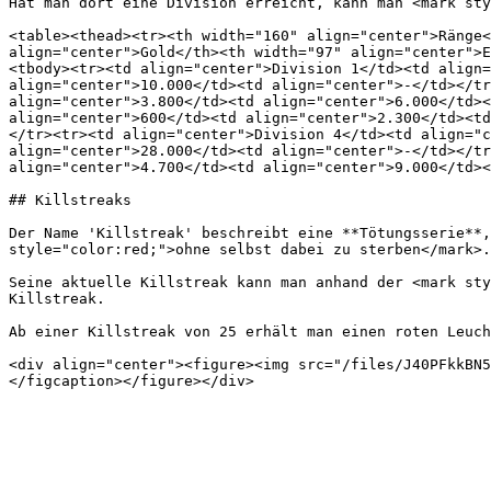
Hat man dort eine Division erreicht, kann man <mark sty
<table><thead><tr><th width="160" align="center">Ränge<
align="center">Gold</th><th width="97" align="center">E
<tbody><tr><td align="center">Division 1</td><td align=
align="center">10.000</td><td align="center">-</td></tr
align="center">3.800</td><td align="center">6.000</td><
align="center">600</td><td align="center">2.300</td><td
</tr><tr><td align="center">Division 4</td><td align="c
align="center">28.000</td><td align="center">-</td></tr
align="center">4.700</td><td align="center">9.000</td><
## Killstreaks

Der Name 'Killstreak' beschreibt eine **Tötungsserie**,
style="color:red;">ohne selbst dabei zu sterben</mark>.
Seine aktuelle Killstreak kann man anhand der <mark sty
Killstreak.

Ab einer Killstreak von 25 erhält man einen roten Leuch
<div align="center"><figure><img src="/files/J40PFkkBN5