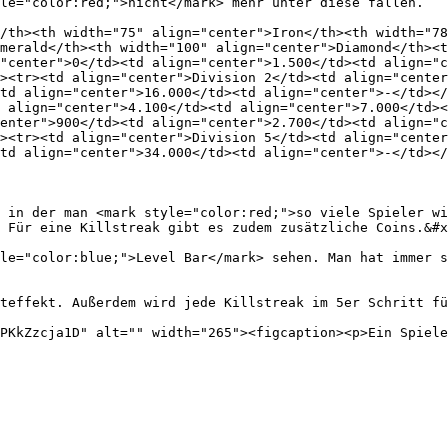
le="color:red;">nicht</mark> mehr unter diese fallen.

/th><th width="75" align="center">Iron</th><th width="78
merald</th><th width="100" align="center">Diamond</th><t
"center">0</td><td align="center">1.500</td><td align="c
><tr><td align="center">Division 2</td><td align="center
td align="center">16.000</td><td align="center">-</td></
 align="center">4.100</td><td align="center">7.000</td><
enter">900</td><td align="center">2.700</td><td align="c
><tr><td align="center">Division 5</td><td align="center
td align="center">34.000</td><td align="center">-</td></
 in der man <mark style="color:red;">so viele Spieler wi
 Für eine Killstreak gibt es zudem zusätzliche Coins.&#x
le="color:blue;">Level Bar</mark> sehen. Man hat immer s
teffekt. Außerdem wird jede Killstreak im 5er Schritt fü
PKkZzcja1D" alt="" width="265"><figcaption><p>Ein Spiele