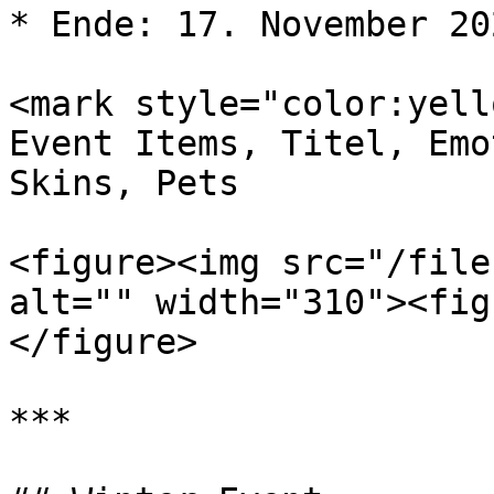
* Ende: 17. November 202
<mark style="color:yell
Event Items, Titel, Emo
Skins, Pets

<figure><img src="/file
alt="" width="310"><fig
</figure>

***
