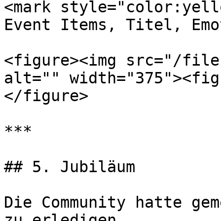
<mark style="color:yell
Event Items, Titel, Emo
<figure><img src="/file
alt="" width="375"><fig
</figure>

***

## 5. Jubiläum

Die Community hatte gem
zu erledigen.
