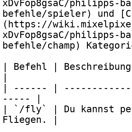
xDvFop8gsaC/philipps-ba
befehle/spieler) und [C
(https://wiki.mixelpixe
xDvFop8gsaC/philipps-ba
befehle/champ) Kategorie
| Befehl | Beschreibung                                 
|

| ------ | ------------
----- |

| `/fly` | Du kannst pe
Fliegen. |
