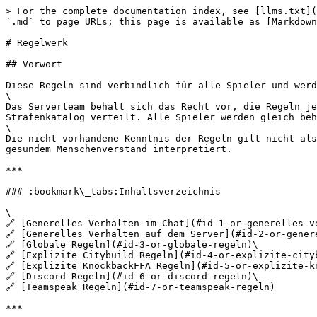
> For the complete documentation index, see [llms.txt](https://wiki.mixelpixel.net/llms.txt). Markdown versions of documentation pages are available by appending `.md` to page URLs; this page is available as [Markdown](https://wiki.mixelpixel.net/neu-citybulid/regelwerk.md).

# Regelwerk

## Vorwort

Diese Regeln sind verbindlich für alle Spieler und werden mit dem Betreten des Servers akzeptiert.\
\
Das Serverteam behält sich das Recht vor, die Regeln jederzeit ändern zu können. Die Strafen werden, in Abhängigkeit von den vorigen Vergehen, nach einem internen Strafenkatalog verteilt. Alle Spieler werden gleich behandelt. Das Team behält sich das Recht vor, in Sonderfällen individuell zu handeln.\
\
Die nicht vorhandene Kenntnis der Regeln gilt nicht als Entschuldigung für einen Verstoß. Bei unklaren Situationen werden die Regeln nicht wortwörtlich, sondern nach gesundem Menschenverstand interpretiert.

***

### :bookmark\_tabs:Inhaltsverzeichnis

\
🔗 [Generelles Verhalten im Chat](#id-1-or-generelles-verhalten-im-chat)\
🔗 [Generelles Verhalten auf dem Server](#id-2-or-generelles-verhalten-auf-dem-server)\
🔗 [Globale Regeln](#id-3-or-globale-regeln)\
🔗 [Explizite Citybuild Regeln](#id-4-or-explizite-citybuild-regeln)\
🔗 [Explizite KnockbackFFA Regeln](#id-5-or-explizite-knockbackffa-regeln)\
🔗 [Discord Regeln](#id-6-or-discord-regeln)\
🔗 [Teamspeak Regeln](#id-7-or-teamspeak-regeln)

***

## § 1 | Generelles Verhalten im Chat

<mark style="color:yellow;">§ 1.1</mark> Spam ist generell untersagt. Hierbei zählt das Geschriebene der einzelnen Person.\
» Zu Spam zählt:\
\- drei oder mehr (inhaltlich) gleiche/sehr ähnliche Nachrichten über einen Zeitraum von 3 Minuten\
\- absichtliches Zeichen- und Smileygespamme\
\- Countdowns (z.B. von 10 herunterzählen)\
\- Aufruf zum Spam (Beispiel: „Schreibt alle xyz“ oder "Der Erste, der xy in den Chat schreibt, bekommt xy")\ <mark style="color:yellow;">§ 1.1.1</mark> Gesondert vom oben aufgeführten Spam gilt Folgendes bei Werbung für Events (Skin-Events, Plot-Events, o.Ä.) und genereller Ingame-Werbung (Ankaufs- & Verkaufsnachrichten, Shops, Auktionen o.Ä.):\
Wenn drei oder mehr gleiche/sehr ähnliche Nachrichten über einen Zeitraum von 10 Minuten geschrieben werden, gilt es als Spam. Hierbei gilt es auch als ähnliche Nachricht, wenn nicht für dieselbe Sache geworben wird (Beispiel: zuerst wird für den Shop Werbung gemacht, danach folgt eine gesonderte Nachricht für die Auktion und dann für den Kartenshop). Diese Regelung bezieht sich auch auf gleiche/sehr ähnliche Werbung von mehreren Accounts.\
\ <mark style="color:yellow;">§ 1.2</mark> Das Umgehen des Chat-Filters ist untersagt.\
\ <mark style="color:yellow;">§ 1.3</mark> Beleidigungen, Provokationen und Drohungen in jeglicher Form sind untersagt.\
\ <mark style="color:yellow;">§ 1.4</mark> Rassistische, radikale und/oder extreme Äußerungen sind strengstens untersagt - unabhängig vom Hintergrund!\
\ <mark style="color:yellow;">§ 1.5</mark> Pornografische Äußerungen, Obszönitäten, Nacktheit o.Ä. sowie Links mit solchen Inhalten sind untersagt.\
\ <mark style="color:yellow;">§ 1.6</mark> Werbung in jeglicher Form ist untersagt. Gezielte Abwerbung wird streng bestraft.\ <mark style="color:yellow;">§ 1.6.1</mark> Es ist verboten, für externe Medien (z.B. Streams oder Videos) eines Anderen Werbung zu machen. Wenn der Content-Creator zusätzlich noch dazu anstiftet, 