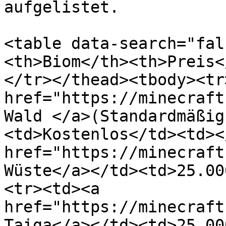
aufgelistet.

<table data-search="fal
<th>Biom</th><th>Preis<
</tr></thead><tbody><tr
href="https://minecraft
Wald </a>(Standardmäßig
<td>Kostenlos</td><td><
href="https://minecraft
Wüste</a></td><td>25.00
<tr><td><a 
href="https://minecraft
Taiga</a></td><td>25.00