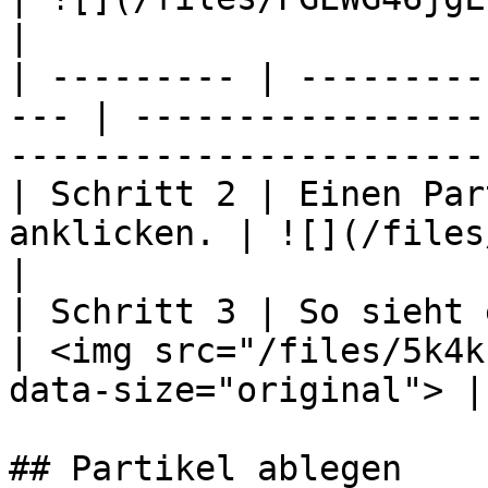
|

| --------- | ---------
--- | -----------------
----------------------- 
| Schritt 2 | Einen Par
anklicken. | ![](/files/dInseNOq8a4I069eA
|

| Schritt 3 | So sieht es für 
| <img src="/files/5k4k
data-size="original"> |

## Partikel ablegen
