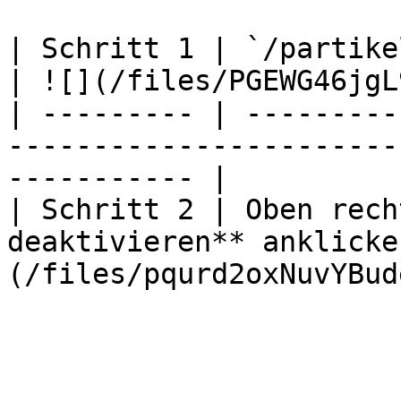
| Schritt 1 | `/partikel` im Chat eingeben
| ![](/files/PGEWG46jgL
| --------- | ---------
-----------------------
----------- |

| Schritt 2 | Oben rech
deaktivieren** anklicke