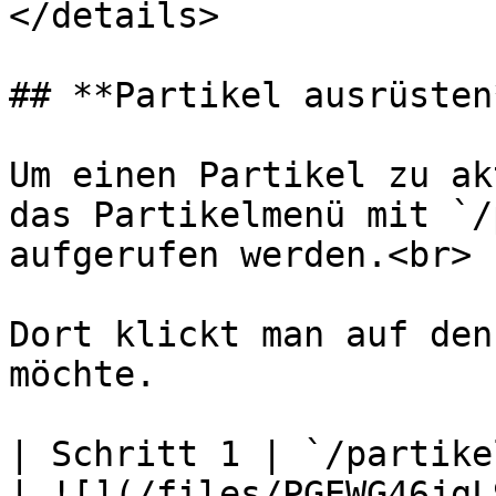
</details>

## **Partikel ausrüsten*
Um einen Partikel zu ak
das Partikelmenü mit `/
aufgerufen werden.<br>

Dort klickt man auf den
möchte.

| Schritt 1 | `/partikel` im 
| ![](/files/PGEWG46jgL9Td3168MkV)             